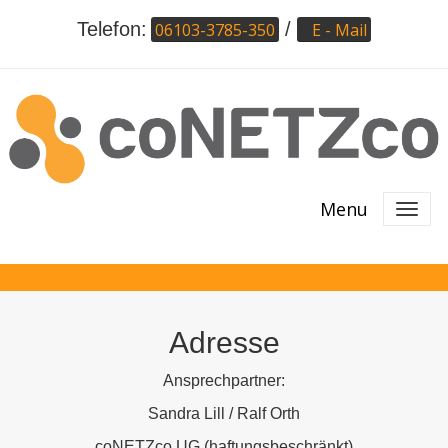
Telefon:
/
06103-3785-350
E - Mail
Menu
Adresse
Ansprechpartner:
Sandra Lill / Ralf Orth
coNETZco UG (haftungsbeschränkt)